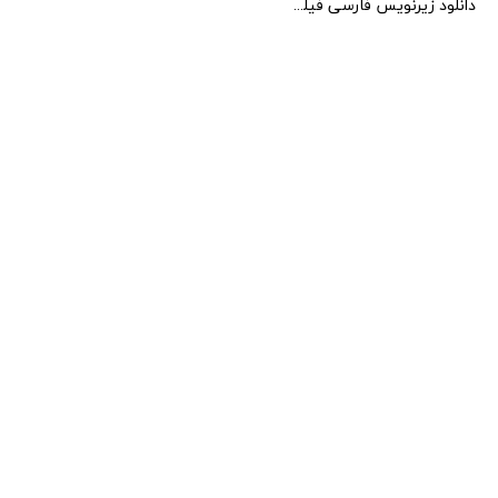
دانلود زیرنویس فارسی فیلم Story of Women 1988