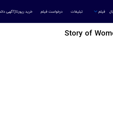
ال
تبلیغات
درخواست فیلم
خرید رپورتاژآگهی دائ
فیلم