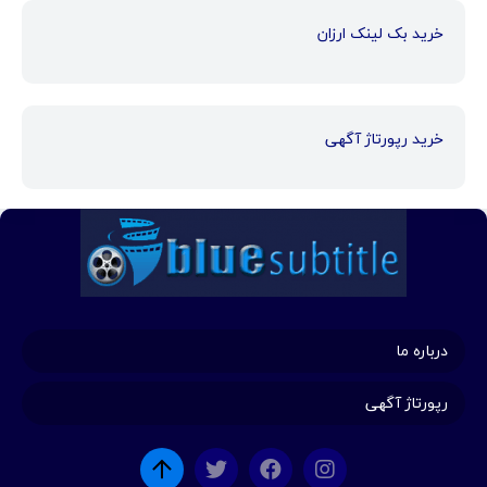
خرید بک لینک ارزان
خرید رپورتاژ آگهی
درباره ما
رپورتاژ آگهی