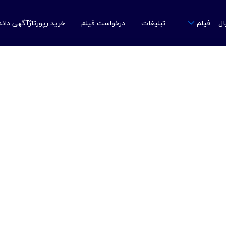
ال
تبلیغات
درخواست فیلم
خرید رپورتاژآگهی دائ
فیلم