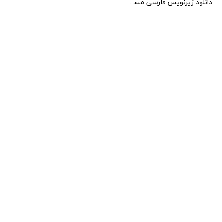
دانلود زیرنویس فارسی مستند The Deepest Cave 2022