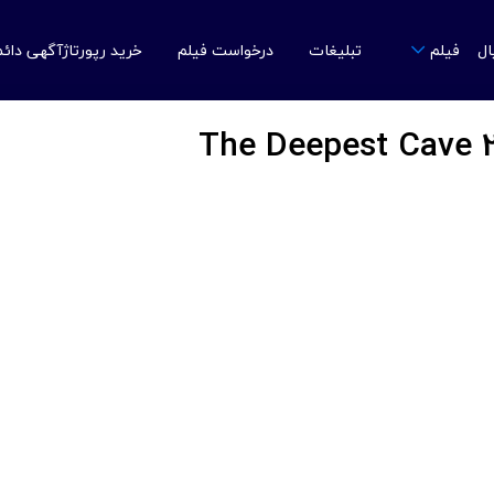
ال
تبلیغات
درخواست فیلم
خرید رپورتاژآگهی دائ
فیلم