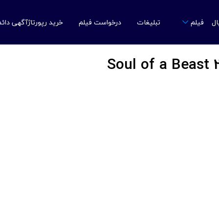
ال
تبلیغات
درخواست فیلم
خرید رپورتاژآگهی دائ
فیلم