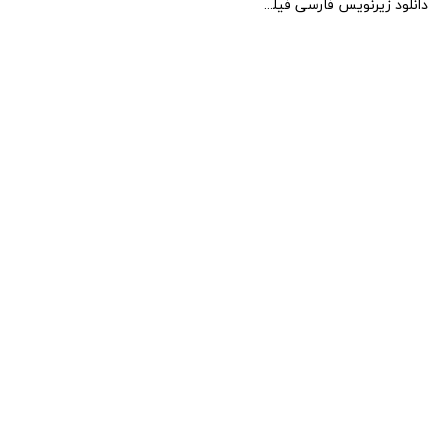
دانلود زیرنویس فارسی فیلم Soul of a Beast 2021