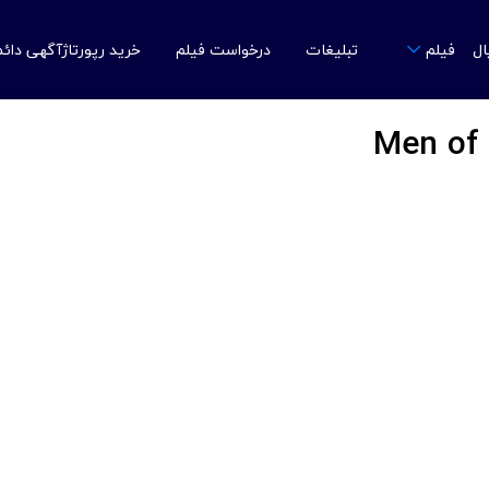
ال
تبلیغات
درخواست فیلم
خرید رپورتاژآگهی دائ
فیلم