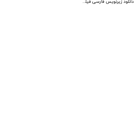
دانلود زیرنویس فارسی فیلم Men of Plastic 2022