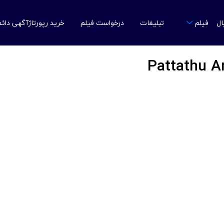
ال
تبلیغات
درخواست فیلم
خرید رپورتاژآگهی دائ
فیلم