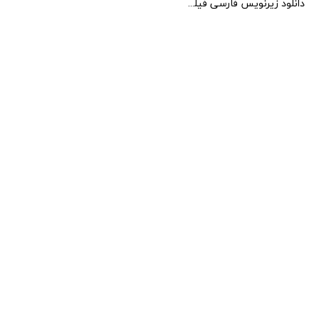
دانلود زیرنویس فارسی فیلم Pattathu Arasan 2022