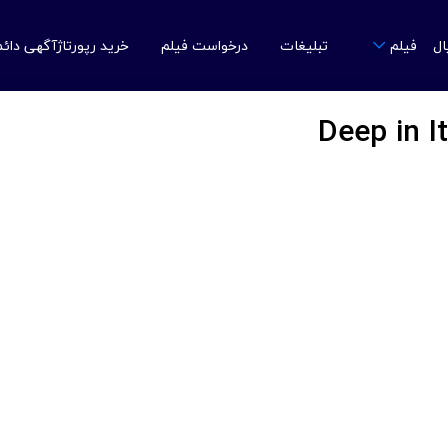
ال
تبلیغات
درخواست فیلم
خرید رپورتاژآگهی دائ
فیلم