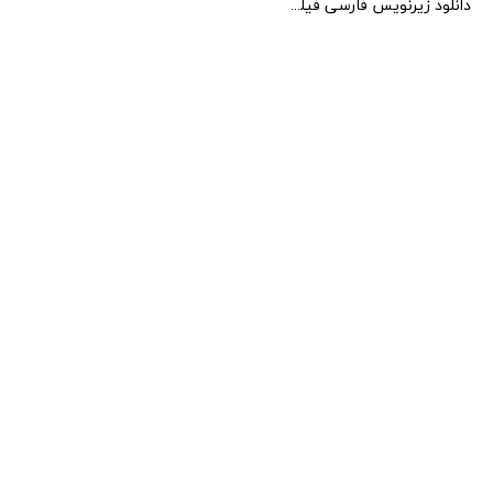
دانلود زیرنویس فارسی فیلم Deep in It 2022