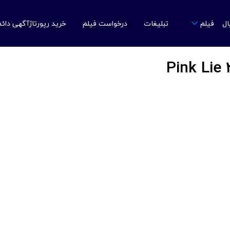
ال
تبلیغات
درخواست فیلم
خرید رپورتاژآگهی دائ
فیلم