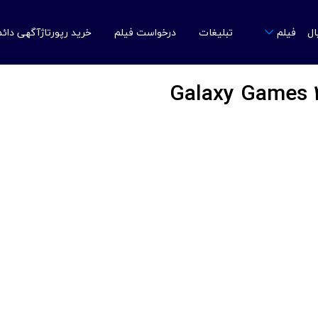
ال
تبلیغات
درخواست فیلم
خرید رپورتاژآگهی دائ
فیلم