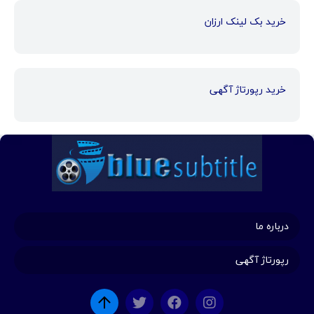
خرید بک لینک ارزان
خرید رپورتاژ آگهی
درباره ما
رپورتاژ آگهی